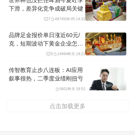
世界杯也没拦住啤酒今夏旺季
下滑，差异化竞争成破局关键
7
49745
08-05 14:32
品牌足金报价单日涨近60元/
克，短期波动下黄金企业怎么
看市场？
5
14994
昨天 19:22
传智教育止步八连板：AI应用
叙事很热，二季度业绩刚扭亏
5601
昨天 18:52
点击加载更多