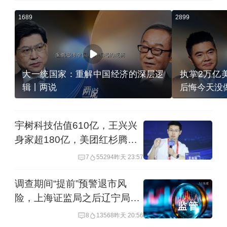
1689
2899
大一统国家：重解中国经济的深层逻
执掌2万亿
辑丨两说
后悔今天没
宇树科技估值610亿，王兴兴
身家超180亿，美团红杉腾讯
阿里共同分羹
7
55294
昨天 23:57
调查期间“提前”预警退市风
险，上海证监局之后辽宁局又
出手
8
13568
昨天 20:56