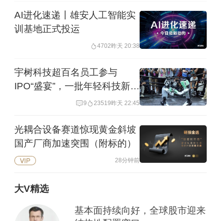
AI进化速递丨雄安人工智能实
训基地正式投运
4702
昨天 20:38
宇树科技超百名员工参与
IPO“盛宴”，一批年轻科技新贵
或诞生
9
23519
昨天 22:45
光耦合设备赛道惊现黄金斜坡
国产厂商加速突围（附标的）
28分钟前
大V精选
基本面持续向好，全球股市迎来