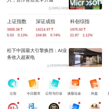
付，它们将在武汉、上海、无
日，有市场消息称，刚果
白银日内涨幅达1%，现报
1695
1小时前
锡等地，从事治安巡检工作。
（金）已发布最新行政指令，
62.14美元/盎司。
10:02
北京启动防汛四级应急响
这批交付的机器人由
决定彻底禁止铜精矿与钴精矿
应 |
北京市防汛办发布消息，北
上证指数
深证成指
科创综指
的出口。对此，8月7日，紫金
京市8月7日9时发布暴雨蓝色预
10:00
我国牵头修订的黑色金属
3905.38
14214.97
1975.92
矿业方面回应记者称，公司旗
警信号，并启动防汛四级应急
材料热处理基础领域国际标准
5.03
0.13%
104.85
0.74%
21.87
1.12%
下科卢韦齐铜
响应。
10:00
发布 |
据央视新闻，国际标准化
有研新材涨停走出3连板
组织近日发布由我国牵头修订
|
有研新材涨停走出3连板，3天
松下中国最大引擎换挡：AI业
的热处理基础国际标准《黑色
累计涨幅达33.1%。（AI生成）
09:57
稀土永磁板块异动拉升 |
务收入超家电
金属材料—热处理—术语》。
中国稀土涨停，中科磁业涨
该标准由我国专家担任工作组
14.52%，有研新材涨8.45%，
09:57
空间智能技术公司
1819
30分钟前
召集人和项目负责人，德国、
中稀有色、盛和资源、北方稀
Ommo完成数千万美元A轮融
日本、芬
土涨超5%。（AI生成）
10:07
资 |
据点石资本消息，近日，空
河南省政协港澳台侨和外
间智能技术公司Ommo
事委员会原副主任张春香接受
Technologies宣布完成数千万
10:07
哥伦比亚新任总统将于今
审查调查 |
据河南省纪委监委消
公告
今日股市
公司与行业
谈股论金
外盘
美元A轮融资。本轮融资由香港
息，河南省政协港澳台侨和外
日就职 |
据央视新闻，哥伦比亚
鼎珮集团（VMS Group）与知
事委员会原副主任张春香涉嫌
新任总统德拉埃斯普列亚将于