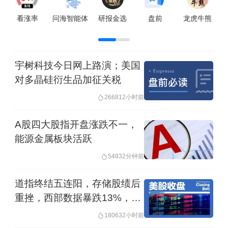
名基金联合领
严重违纪违法，目前正接受河
当地时间7日就职。德拉埃斯普
南省纪委监委纪律审查和监察
列亚今年6月当选哥伦比亚新一
看涨率
问海智能体
研报金选
盘前
龙虎牛熊
调查。
任总统。
宇树科技今日网上路演；美国
对多晶硅衍生品加征关税
26681
2小时前
A股四大股指开盘涨跌不一，
能源金属板块活跃
548
32分钟前
道指终结五连阳，存储股绩后
重挫，西部数据暴跌13%，闪
迪跌6.8%，布油反弹近4%
18063
2小时前