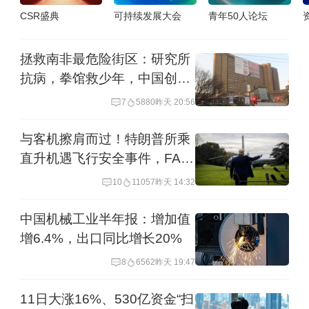
CSR盛典
可持续发展大会
青年50人论坛
拯救南非最危险街区：研究所
抗病，拳馆救少年，中国创新
也在场
7
5880
昨天 20:56
与客机擦肩而过！特朗普所乘
直升机遇飞行安全事件，FAA
紧急调查
10
11057
昨天 14:32
中国机械工业半年报：增加值
增6.4%，出口同比增长20%
8
6562
昨天 19:47
11日大涨16%、530亿资金“扫