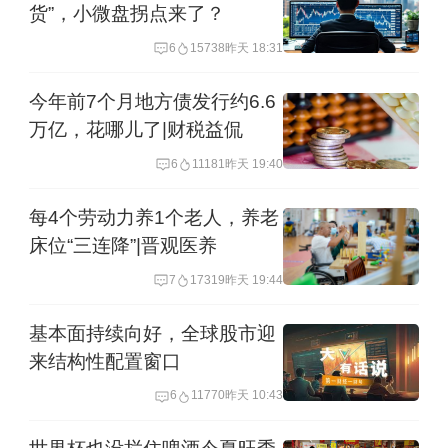
货”，小微盘拐点来了？
6
15738
昨天 18:31
今年前7个月地方债发行约6.6
万亿，花哪儿了|财税益侃
6
11181
昨天 19:40
每4个劳动力养1个老人，养老
床位“三连降”|晋观医养
7
17319
昨天 19:44
基本面持续向好，全球股市迎
来结构性配置窗口
6
11770
昨天 10:43