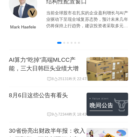
结构性配置窗口
当前全球股市在扎实的企业盈利增长与AI产
业驱动下呈现全域复苏态势，预计未来几年
仍将保持上行趋势，建议投资者采取多元化
Mark Haefele
配置策略以平衡机遇与风险。
AI算力“吃掉”高端MLCC产
能，三大日韩巨头业绩大增
8
25131
昨天 22:47
8月6日这些公告有看头
9
72344
昨天 18:43
30省份亮出财政半年报：收入