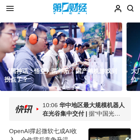
到
大厂AI人才争夺战：秋招提前至盛夏，有岗
位“薪酬不设上限”
10:06
华中地区最大规模机器人
在光谷集中交付 |
据“中国光
谷”微信公众号消息，8月6日下
10:05
紫金矿业：旗下相关铜矿
午，近百台工业巡检机器人在
不属于刚果（金）禁止出口的
OpenAI撑起微软七成AI收
湖北人形机器人创新中心交
10:03
产品 |
据中证金牛座，8月6
现货白银上涨1% |
现货
入，合作背后竞争升温