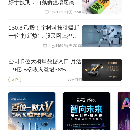
好于预期，西藏新疆增速高
7
36291
昨天 19:46
150.8元/股！宇树科技引爆新
一轮“打新热”，股民网上排队
许愿求中签
11
44692
昨天 20:09
公司卡位大模型数据入口 月活
1.9亿 B端收入激增38%
29分钟前