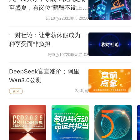
至盛夏，有岗位“薪酬不设上
限”
10
22031
昨天 20:56
一财社论：让带薪休假成为一
种享受而非负担
9
10220
昨天 21:08
DeepSeek官宣涨价；阿里
Wan3.0公测
2小时前