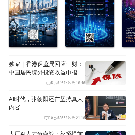
独家｜香港保监局回应一财：
中国居民境外投资收益申报、
缴税要求一直存在
5
54674
昨天 18:46
AI时代，张朝阳还在坚持真人
内容
10
53558
昨天 21:16
大厂AI人才争夺战：秋招提前